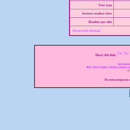
User type
Sortera resultat efter
Resultat per sida
[Avancerad sökning]
Share this link:
Användar
RSS News Feeds
|
Skicka åsikter ti
© 
По всем вопросам п