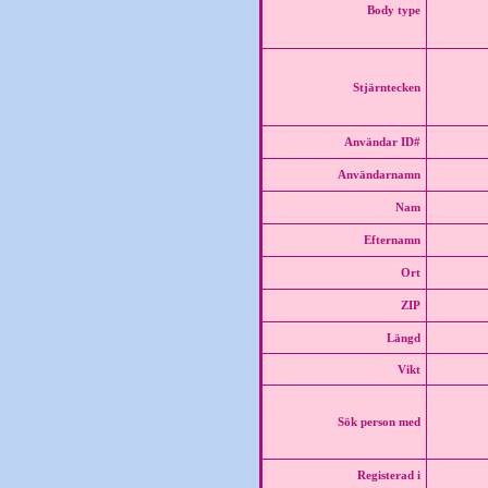
Body type
Stjärntecken
Användar ID#
Användarnamn
Nam
Efternamn
Ort
ZIP
Längd
Vikt
Sök person med
Registerad i