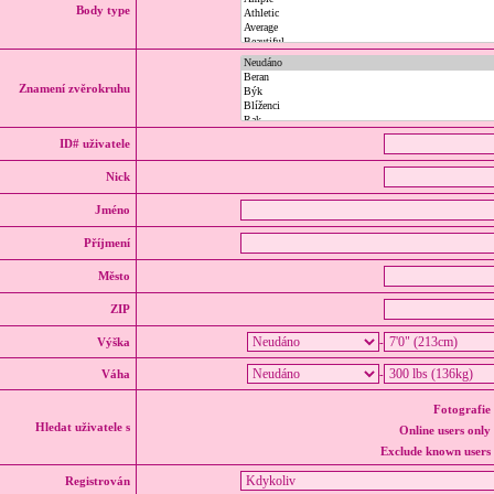
Body type
Znamení zvěrokruhu
ID# uživatele
Nick
Jméno
Příjmení
Město
ZIP
Výška
-
Váha
-
Fotografie
Hledat uživatele s
Online users only
Exclude known users
Registrován