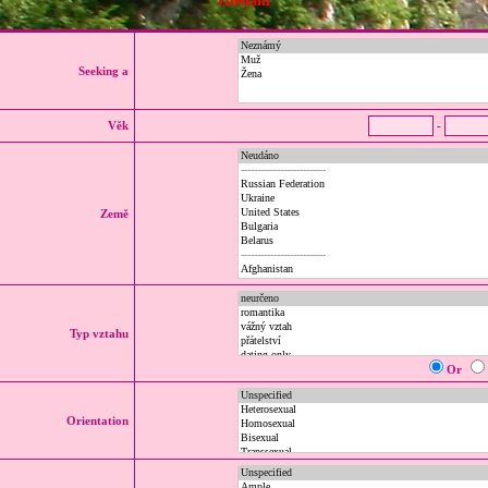
Hledání
Seeking a
Věk
-
Země
Typ vztahu
Or
Orientation