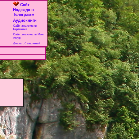
Сайт
Надежда в
Телеграмм
Аудиокниги
Сайт знакомств
Гармония
Сайт знакомств Мон
Амур
Доска объявлений