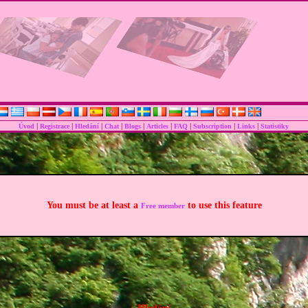
|
|
|
|
|
|
|
|
|
Úvod
Registrace
Hledání
Chat
Blogs
Articles
FAQ
Subscription
Links
Statistiky
You must be at least a
to use this feature
Free member