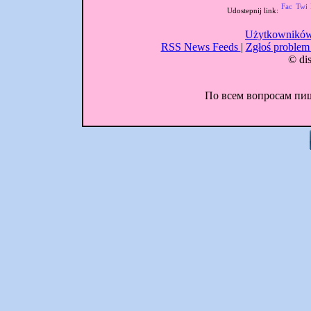
Udostepnij link:
Użytkowników
RSS News Feeds
|
Zgłoś proble
© dis
По всем вопросам пиши