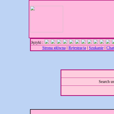
Języki :
Strona główna
|
Rejestracja
|
Szukanie
|
Chat
Search us