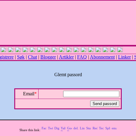
gistrere
|
Søk
|
Chat
|
Blogger
|
Artikler
|
FAQ
|
Abonnement
|
Linker
|
S
Glemt passord
Email
*
Share this link: