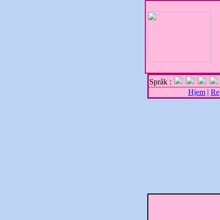
Språk :
Hjem
|
Re