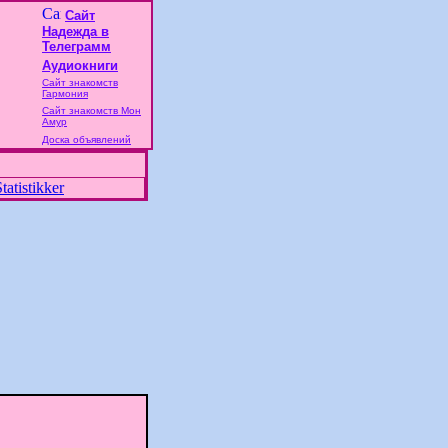
Сайт
Надежда в
Телеграмм
Аудиокниги
Сайт знакомств
Гармония
Сайт знакомств Мон
Амур
Доска объявлений
tatistikker