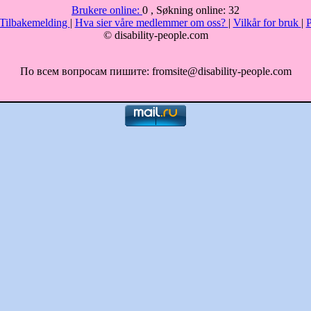
Brukere online:
0 , Søkning online: 32
Tilbakemelding
|
Hva sier våre medlemmer om oss?
|
Vilkår for bruk
|
P
© disability-people.com
По всем вопросам пишите: fromsite@disability-people.com