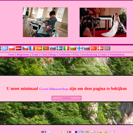
|
|
|
|
|
|
|
|
|
Start
Registreer
Zoek
Chat
Blogs
Artikelen
FAQ
Inschrijving
Links
Statistieken
U moet minimaal
zijn om deze pagina te bekijken
Gratis lidmaatschap