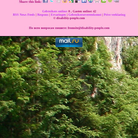
Share this link:
Gebruikers online:
0 , Gasten online: 42
RSS News Feeds
|
Respons
|
Ervaringen
|
Gebruikersovereenkomst
|
Prive verklaring
© disability-people.com
По всем вопросам пишите: fromsite@disability-people.com