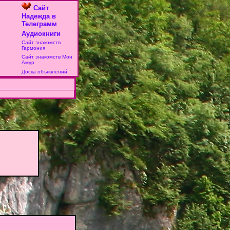
Сайт
Надежда в
Телеграмм
Аудиокниги
Сайт знакомств
Гармония
Сайт знакомств Мон
Амур
Доска объявлений