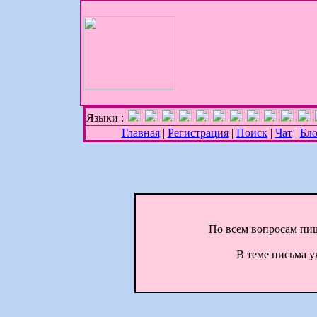
Языки :
Главная
|
Регистрация
|
Поиск
|
Чат
|
Бл
По всем вопросам пиши
В теме письма ук