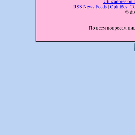
Utilizadores on l
RSS News Feeds
|
Opiniões
|
Te
© dis
По всем вопросам пиши