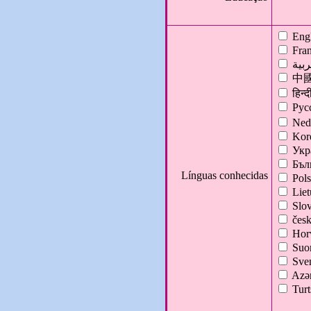
Engl
Fran
ربية
中
हिन्द
Рус
Nede
Kor
Укр
Бъл
Línguas conhecidas
Pols
Liet
Slov
čes
Hor
Suo
Sve
Azə
Turt