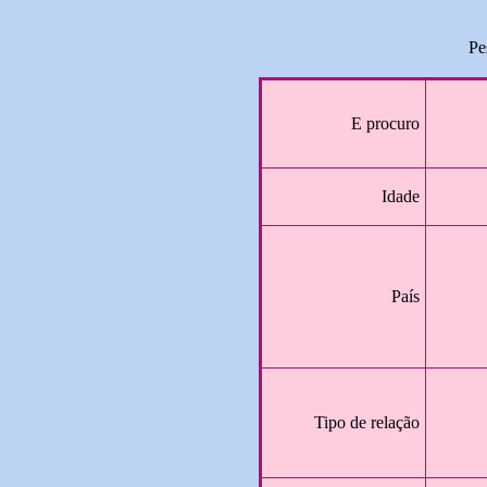
Pe
E procuro
Idade
País
Tipo de relação