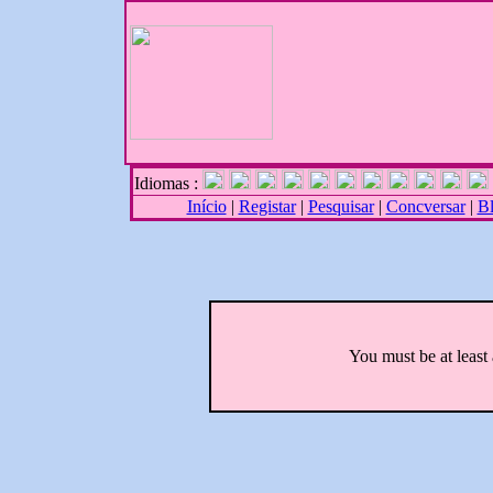
Idiomas :
Início
|
Registar
|
Pesquisar
|
Concversar
|
B
You must be at least