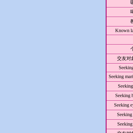
Known l
交友对象
Seekin
Seeking marit
Seeking
Seeking h
Seeking e
Seeking
Seeking