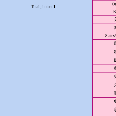
Or
Total photos:
1
B
States