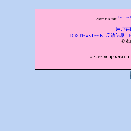
Share this link:
用户在
RSS News Feeds
|
反馈信息
|
T
© dis
По всем вопросам пиши