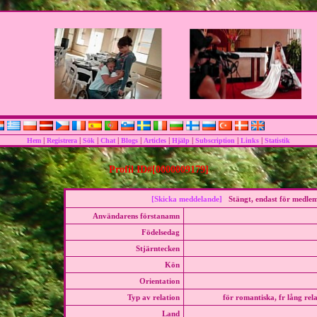
|
|
|
|
|
|
|
|
|
Hem
Registrera
Sök
Chat
Blogs
Articles
Hjälp
Subscription
Links
Statistik
Profil ID#[0000009179]
[Skicka meddelande]
Stängt, endast för medle
Användarens förstanamn
Födelsedag
Stjärntecken
Kön
Orientation
Typ av relation
för romantiska, fr lång rel
Land