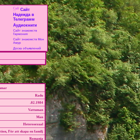
Сайт
Надежда в
Телеграмм
Аудиокниги
Сайт знакомств
Гармония
Сайт знакомств Мон
Амур
Доска объявлений
mmar
Radu
.02.1984
Vattuman
Man
Heterosexual
ation, För att skapa en familj
Romania