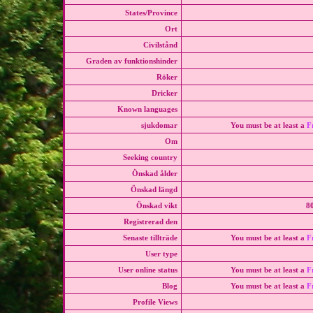
States/Province
Ort
Civilstånd
Graden av funktionshinder
Röker
Dricker
Known languages
sjukdomar
You must be at least a
F
Om
Seeking country
Önskad ålder
Önskad längd
Önskad vikt
80
Registrerad den
Senaste tillträde
You must be at least a
F
User type
User online status
You must be at least a
F
Blog
You must be at least a
F
Profile Views