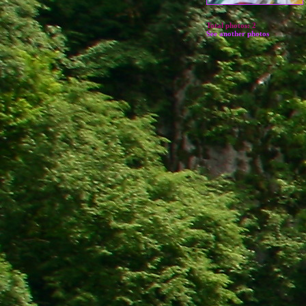
Total photos:
2
See another photos