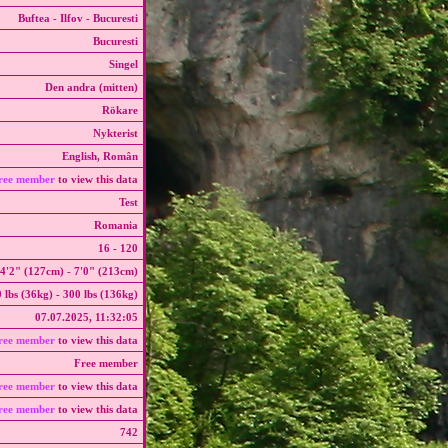
Buftea - Ilfov - Bucuresti
Bucuresti
Singel
Den andra (mitten)
Rökare
Nykterist
English, Român
ree member
to view this data
Test
Romania
16 - 120
4'2" (127cm) - 7'0" (213cm)
 lbs (36kg) - 300 lbs (136kg)
07.07.2025, 11:32:05
ree member
to view this data
Free member
ree member
to view this data
ree member
to view this data
742