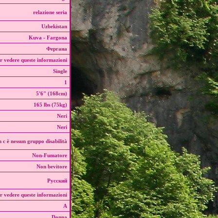
relazione seria
Uzbekistan
Kuva - Fargona
Фергана
r vedere queste informazioni
Single
1
5'6" (168cm)
165 lbs (75kg)
Neri
Neri
 c è nessun gruppo disabilità
Non-Fumatore
Non bevitore
Русский
r vedere queste informazioni
A
Donna