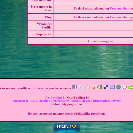
Stato utente in
Tu devi essere almeno un
Free member
pe
linea
Blog
Tu devi essere almeno un
Free member
pe
Visioni del
Profilo
Popolarità
[Invia messaggio]
 to see user profile with the same gender as yours
Utenti online:
0 , Ospiti online: 18
Subscribe to RSS
|
Contatto
|
Testimonianze
|
Termini di Uso
|
Dichiarazione Privacy
© disability-people.com
По всем вопросам пишите: fromsite@disability-people.com