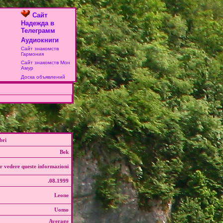
Сайт
Надежда в
Телеграмм
Аудиокниги
Сайт знакомств
Гармония
Сайт знакомств Мон
Амур
Доска объявлений
bri
Bek
r vedere queste informazioni
.08.1999
Leone
Uomo
Average