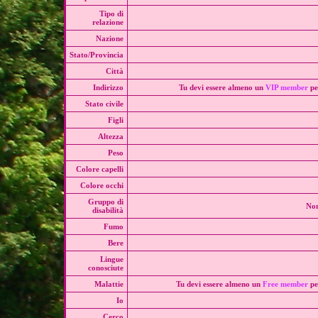
Tipo di
relazione
Nazione
Stato/Provincia
Città
Indirizzo
Tu devi essere almeno un
VIP member
pe
Stato civile
Figli
Altezza
Peso
Colore capelli
Colore occhi
Gruppo di
Non
disabilità
Fumo
Bere
Lingue
conosciute
Malattie
Tu devi essere almeno un
Free member
pe
Io
Cerco