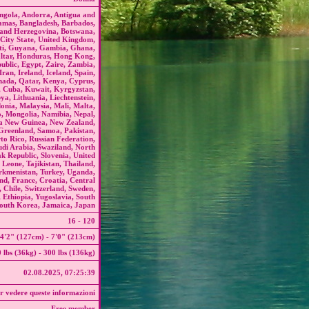
 Angola, Andorra, Antigua and
amas, Bangladesh, Barbados,
a and Herzegovina, Botswana,
 City State, United Kingdom,
ti, Guyana, Gambia, Ghana,
ltar, Honduras, Hong Kong,
blic, Egypt, Zaire, Zambia,
Iran, Ireland, Iceland, Spain,
nada, Qatar, Kenya, Cyprus,
, Cuba, Kuwait, Kyrgyzstan,
ya, Lithuania, Liechtenstein,
nia, Malaysia, Mali, Malta,
 Mongolia, Namibia, Nepal,
ua New Guinea, New Zealand,
Greenland, Samoa, Pakistan,
to Rico, Russian Federation,
di Arabia, Swaziland, North
ak Republic, Slovenia, United
 Leone, Tajikistan, Thailand,
urkmenistan, Turkey, Uganda,
and, France, Croatia, Central
 Chile, Switzerland, Sweden,
 Ethiopia, Yugoslavia, South
South Korea, Jamaica, Japan
16 - 120
4'2" (127cm) - 7'0" (213cm)
 lbs (36kg) - 300 lbs (136kg)
02.08.2025, 07:25:39
r vedere queste informazioni
Free member