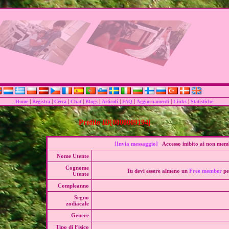
|
|
|
|
|
|
|
|
|
Home
Registra
Cerca
Chat
Blogs
Articoli
FAQ
Aggiornamenti
Links
Statistiche
Profilo ID[0000009194]
[Invia messaggio]
Accesso inibito ai non mem
Nome Utente
Cognome
Tu devi essere almeno un
Free member
pe
Utente
Compleanno
Segno
zodiacale
Genere
Tipo di Fisico