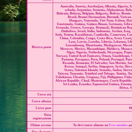
Australia, Austria, Azerbaijan, Albania, Algeria,
arbuda, Argentina, Armenia, Afghanistan, Bah
Bahrain, Belarus, Belgium, Bulgaria, Bolivia, Bosni
Brazil, Brunei Darussalam, Burundi, Vatican
Hungary, Venezuela, Viet Nam, Gabon, Hai
Guatemala, Guinea, Guinea-Bissau, Germany, Gibra
Grenada, Greece, Georgia, Denmark, Dominican Repu
Zimbabwe, Israel, India, Indonesia, Jordan, Iraq, 
Italy, Yemen, Kazakhstan, Cambodia, Cameroon, Ca
China, Colombia, Congo, Costa Rica, Ivory Coast
Laos, Latvia, Lesotho, Liberia, Lebanon, Lib
Luxembourg, Mauritania, Madagascar, Macedo
Ricerca paese
Morocco, Mexico, Mozambique, Moldova, Monaco,
Niger, Nigeria, Netherlands, Nicaragua, Pap
Norway, United Arab Emirates, Oman, Guadeloupe, 
Panama, Paraguay, Peru, Poland, Portugal, Puer
Rwanda, Romania, El Salvador, San Marino, Sau
Korea, Senegal, Serbia, Singapore, Syria, Slov
States, Solomon Islands, Somalia, Sudan, Sierra
Taiwan, Tanzania, Trinidad and Tobago, Tunisia, T
Uzbekistan, Ukraine, Uruguay, Fiji, Philippines, Finl
African Republic, Chad, Montenegro, Czech Republic,
Sri Lanka, Ecuador, Equatorial Guinea, Estonia,
Africa, 
Cerco età
Cerco altezza
Cerco peso
80
Data
registrazione
Ultimo accesso
Tu devi essere almeno un
Free member
pe
Tipo di utente