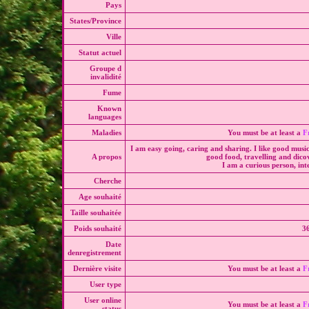
Pays
States/Province
Ville
Statut actuel
Groupe d
invalidité
Fume
Known
languages
Maladies
You must be at least a
F
I am easy going, caring and sharing. I like good musi
A propos
good food, travelling and dico
I am a curious person, int
Cherche
Age souhaité
Taille souhaitée
Poids souhaité
36
Date
denregistrement
Dernière visite
You must be at least a
F
User type
User online
You must be at least a
F
status