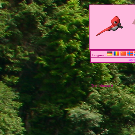
Langues :
Page 
Total photos:
0