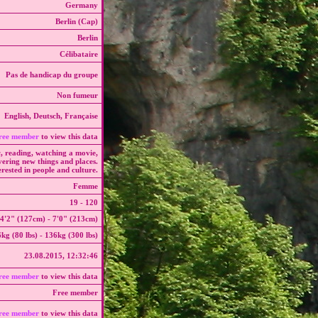
Germany
Berlin (Cap)
Berlin
Célibataire
Pas de handicap du groupe
Non fumeur
English, Deutsch, Française
ree member
to view this data
c, reading, watching a movie,
vering new things and places.
erested in people and culture.
Femme
19 - 120
4'2" (127cm) - 7'0" (213cm)
kg (80 lbs) - 136kg (300 lbs)
23.08.2015, 12:32:46
ree member
to view this data
Free member
ree member
to view this data