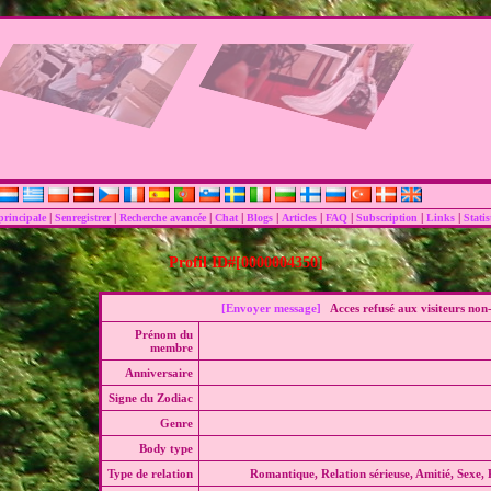
|
|
|
|
|
|
|
|
|
principale
Senregistrer
Recherche avancée
Chat
Blogs
Articles
FAQ
Subscription
Links
Statis
Profil ID#[0000004350]
[Envoyer message]
Acces refusé aux visiteurs non-
Prénom du
membre
Anniversaire
Signe du Zodiac
Genre
Body type
Type de relation
Romantique, Relation sérieuse, Amitié, Sexe, P