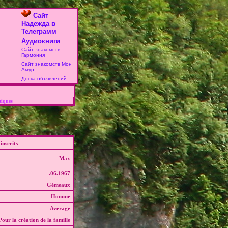
Сайт
Надежда в
Телеграмм
Аудиокниги
Сайт знакомств
Гармония
Сайт знакомств Мон
Амур
Доска объявлений
tiques
inscrits
Max
.06.1967
Gémeaux
Homme
Average
our la création de la famille