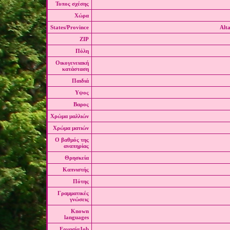
Τυπος σχέσης
Χώρα
States/Province
Alta
ZIP
Πόλη
Οικογενειακή
κατάσταση
Παιδιά
Υψος
Βαρος
Χρώμα μαλλιών
Χρώμα ματιών
Ο βαθμός της
αναπηρίας
Θρησκεία
Καπνιστής
Πότης
Γραμματικές
γνώσεις
Known
languages
ΕργασίαJob