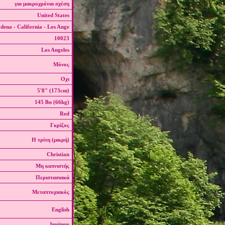
για μακροχρόνια σχέση
United States
dena - California - Los Ange
10023
Los Angeles
Μόνος
Οχι
5'8" (173cm)
145 lbs (66kg)
Red
Γκρίζος
Η τρίτη (μικρή)
Christian
Μη καπνιστής
Περιστασιακά
Μεταπτυχιακός
English
business