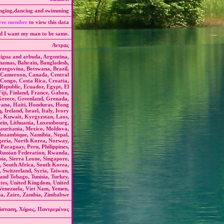
inging,dancing and swimming
ree member
to view this data
nd I want my man to be same.
Αντρας
tigua and arbuda, Argentina,
ahamas, Bahrain, Bangladesh,
rzegovina, Botswana, Brazil,
, Cameroon, Canada, Central
 Congo, Costa Rica, Croatia,
epublic, Ecuador, Egypt, El
Fiji, Finland, France, Gabon,
Greece, Greenland, Grenada,
yana, Haiti, Honduras, Hong
 Ireland, Israel, Italy, Ivory
, Kuwait, Kyrgyzstan, Laos,
tein, Lithuania, Luxembourg,
auritania, Mexico, Moldova,
ozambique, Namibia, Nepal,
geria, North Korea, Norway,
araguay, Peru, Philippines,
Russian Federation, Rwanda,
ia, Sierra Leone, Singapore,
, South Africa, South Korea,
 Switzerland, Syria, Taiwan,
 and Tobago, Tunisia, Turkey,
tes, United Kingdom, United
 Venezuela, Viet Nam, Yemen,
ia, Zaire, Zambia, Zimbabwe
ιάσταση, Χήρος, Παντρεμένος