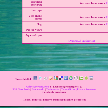
Τελευταία
You must be at least a
F
επίσκεψη
User type
User online
You must be at least a
F
status
Blog
You must be at least a
F
Profile Views
Δημοτικότητα
[Αποστολή μηνύματος]
Share this link:
Χρήστες συνδεδεμένοι:
0 , Επισκέπτες συνδεδεμένοι: 27
RSS News Feeds
|
Επικοινωνία
|
Testimonials
|
Terms Of Use
|
Privacy Statement
© disability-people.com
По всем вопросам пишите: fromsite@disability-people.com