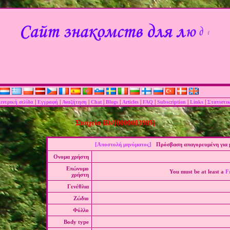
|
|
|
|
|
|
|
|
|
εντρική σελίδα
Εγγραφή
Αναζήτηση
Chat
Blogs
Articles
FAQ
Subscription
Links
Στατιστι
Στοιχεία ID#[0000003989]
[Αποστολή μηνύματος]
Πρόσβαση απαγορευμένη για μ
Ονομα χρήστη
Επώνυμο
You must be at least a
F
χρήστη
Γενέθλια
Ζώδιο
Φύλλο
Body type