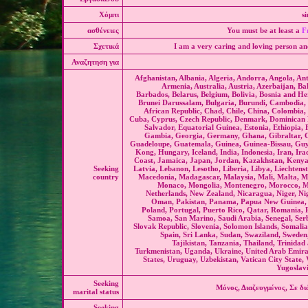
Χόμπι
s
ασθένειες
You must be at least a
F
Σχετικά
I am a very caring and loving person a
Αναζητηση για
Afghanistan, Albania, Algeria, Andorra, Angola, An
Armenia, Australia, Austria, Azerbaijan, B
Barbados, Belarus, Belgium, Bolivia, Bosnia and He
Brunei Darussalam, Bulgaria, Burundi, Cambodia
African Republic, Chad, Chile, China, Colombia,
Cuba, Cyprus, Czech Republic, Denmark, Dominican R
Salvador, Equatorial Guinea, Estonia, Ethiopia, 
Gambia, Georgia, Germany, Ghana, Gibraltar, 
Guadeloupe, Guatemala, Guinea, Guinea-Bissau, Gu
Kong, Hungary, Iceland, India, Indonesia, Iran, Iraq,
Coast, Jamaica, Japan, Jordan, Kazakhstan, Kenya
Seeking
Latvia, Lebanon, Lesotho, Liberia, Libya, Liechtens
country
Macedonia, Madagascar, Malaysia, Mali, Malta, M
Monaco, Mongolia, Montenegro, Morocco, M
Netherlands, New Zealand, Nicaragua, Niger, Ni
Oman, Pakistan, Panama, Papua New Guinea, P
Poland, Portugal, Puerto Rico, Qatar, Romania, 
Samoa, San Marino, Saudi Arabia, Senegal, Serb
Slovak Republic, Slovenia, Solomon Islands, Somalia
Spain, Sri Lanka, Sudan, Swaziland, Sweden,
Tajikistan, Tanzania, Thailand, Trinidad
Turkmenistan, Uganda, Ukraine, United Arab Emira
States, Uruguay, Uzbekistan, Vatican City State,
Yugoslav
Seeking
Μόνος, Διαζευγμένος, Σε δ
marital status
Seeking