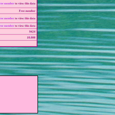
ree member
to view this data
Free member
ree member
to view this data
ree member
to view this data
9424
10.000