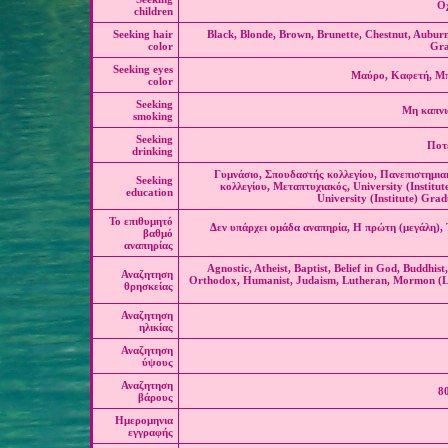
Οχ
children
Seeking hair
Black, Blonde, Brown, Brunette, Chestnut, Aubur
color
Gra
Seeking eyes
Μαύρο, Καφετή, Μπλ
color
Seeking
Μη καπνι
smoking
Seeking
Ποτ
drinking
Γυμνάσιο, Σπουδαστής κολλεγίου, Πανεπιστημια
Seeking
κολλεγίου, Μεταπτυχιακός, University (Institut
education
University (Institute) Gra
Το επιθυμητό
Δεν υπάρχει ομάδα αναπηρία, Η πρώτη (μεγάλη), 
βαθμό
αναπηρίας
Agnostic, Atheist, Baptist, Belief in God, Buddhist
Αναζητηση
Orthodox, Humanist, Judaism, Lutheran, Mormon (L
θρησκείας
Αναζητηση
ηλικίας
Αναζητηση
ύψους
Αναζητηση
80
βάρους
Ημερομηνια
εγγραφής