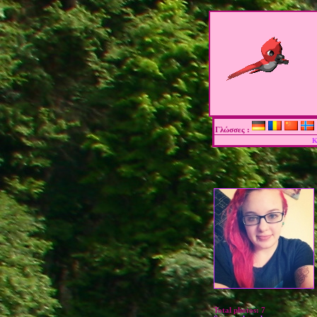
Γλώσσες :
Κ
Total photos:
7