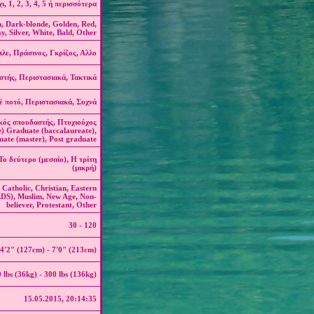
ι, 1, 2, 3, 4, 5 ή περισσότερα
n, Dark-blonde, Golden, Red,
y, Silver, White, Bald, Other
ε, Πράσινος, Γκρίζος, Αλλο
στής, Περιστασιακά, Τακτικά
έ ποτό, Περιστασιακά, Συχνά
κός σπουδαστής, Πτυχιούχος
e) Graduate (baccalaureate),
duate (master), Post graduate
Το δεύτερο (μεσαίο), Η τρίτη
(μικρή)
, Catholic, Christian, Eastern
DS), Muslim, New Age, Non-
believer, Protestant, Other
30 - 120
4'2" (127cm) - 7'0" (213cm)
 lbs (36kg) - 300 lbs (136kg)
15.05.2015, 20:14:35