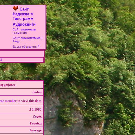
Сайт
Надежда в
Телеграмм
Аудиокниги
Сайт знакомств
Гармония
Сайт знакомств Мон
Амур
Доска объявлений
κά
η χρήστες
dodou
ree member
to view this data
.10.1980
Ζυγός
Γυναίκα
Average