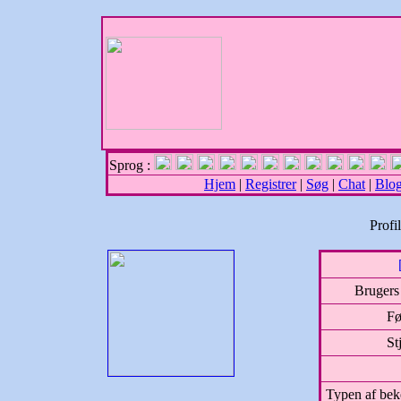
Sprog :
Hjem
|
Registrer
|
Søg
|
Chat
|
Blo
Profi
Brugers
Fø
St
Typen af bek