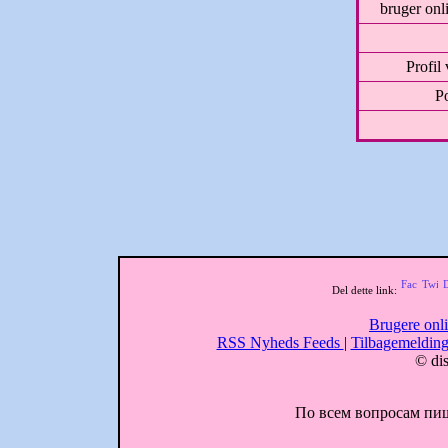
bruger onli
Profil
Po
Del dette link:
Brugere onl
RSS Nyheds Feeds
|
Tilbagemeldin
© dis
По всем вопросам пиши