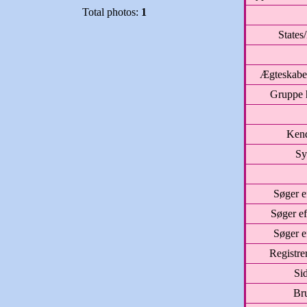
Total photos:
1
States
Ægteskabel
Gruppe 
Kend
S
Søger ef
Søger ef
Søger e
Registre
Sid
Br