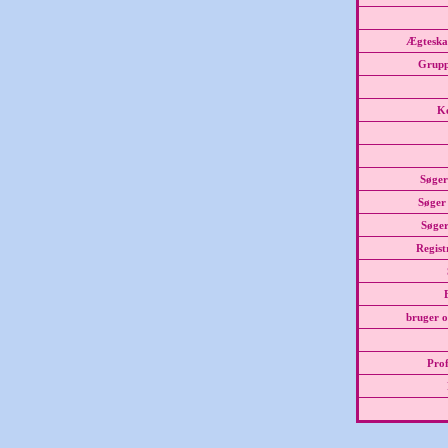
Ægteskab
Grupp
Ke
Søger
Søger 
Søger
Regist
bruger o
Prof