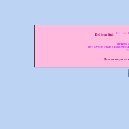
Del dette link:
Brugere 
RSS Nyheds Feeds
|
Tilbagemel
© 
По всем вопросам п