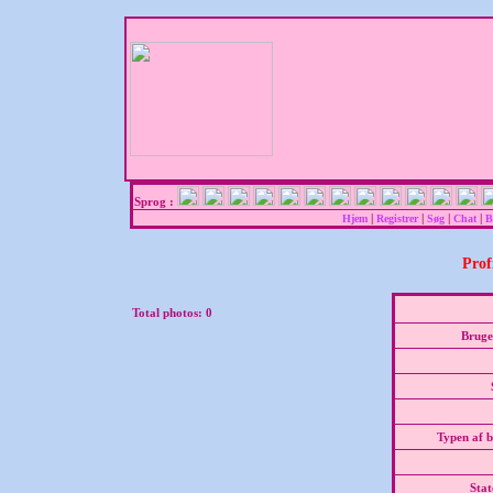
Sprog :
|
|
|
|
Hjem
Registrer
Søg
Chat
B
Prof
Total photos:
0
Bruge
Typen af 
Stat