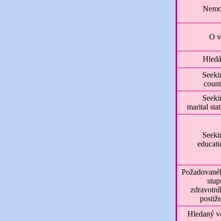
Nemo
O v
Hled
Seeki
count
Seeki
marital sta
Seeki
educati
Požadované
stup
zdravotní
postiž
Hledaný v