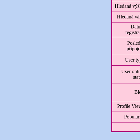
Hledaná výš
Hledaná vá
Dat
registr
Posled
připoj
User ty
User onli
sta
Bl
Profile Vie
Popular