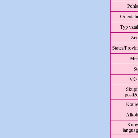
Pohla
Orientat
Typ vzta
Ze
States/Provi
Měs
St
Výš
Skupi
postiž
Kouře
Alkoh
Kno
languag