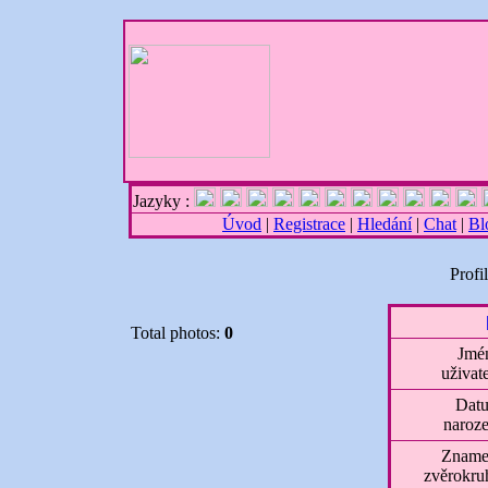
Jazyky :
Úvod
|
Registrace
|
Hledání
|
Chat
|
Bl
Profi
Total photos:
0
Jmé
uživat
Dat
naroze
Zname
zvěrokru