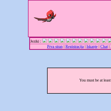
Jeziki :
Prva stran
|
Registracija
|
Iskanje
|
Chat
|
You must be at least