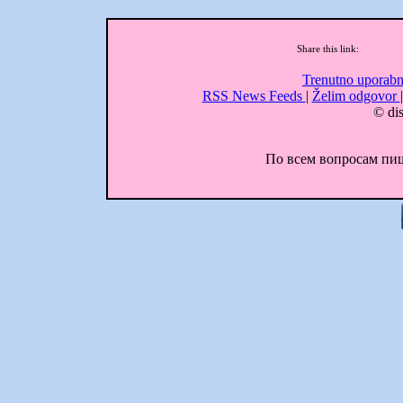
Share this link:
Trenutno uporabn
RSS News Feeds
|
Želim odgovor
© dis
По всем вопросам пиши