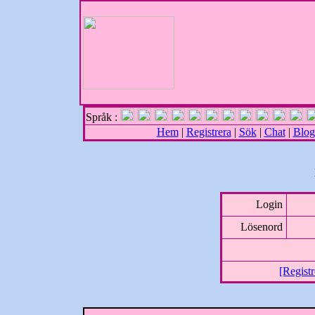
Språk :
Hem
|
Registrera
|
Sök
|
Chat
|
Blog
Login
Lösenord
[Registr