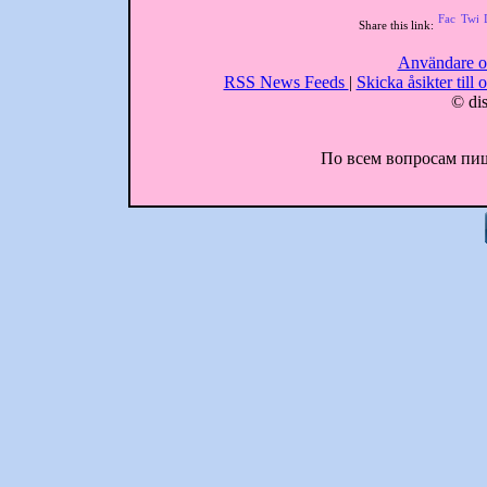
Share this link:
Användare o
RSS News Feeds
|
Skicka åsikter till 
© dis
По всем вопросам пиши