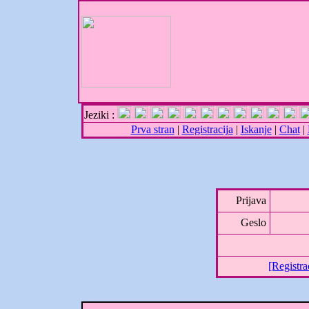
Jeziki :
Prva stran
|
Registracija
|
Iskanje
|
Chat
|
Prijava
Geslo
[Registra