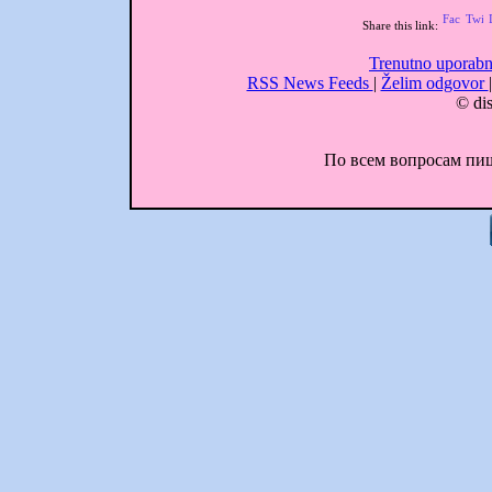
Share this link:
Trenutno uporabn
RSS News Feeds
|
Želim odgovor
© dis
По всем вопросам пиши