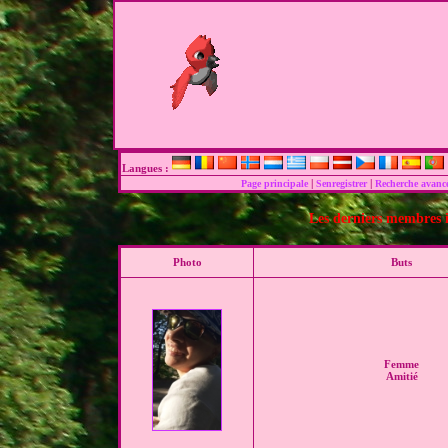
Langues :
|
|
Page principale
Senregistrer
Recherche avanc
Les derniers membres i
Photo
Buts
Femme
Amitié