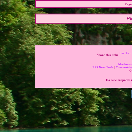
Pages
Wit
Share this link:
Membres e
RSS News Feeds
|
Commentair
© 
По всем вопросам п