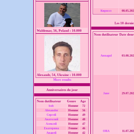
Кирилл
08.05.202
Les 10 derni
Waldemar, 56, Poland : 10.000
Nom dutilisateur
Date denr
Annagul
03.08.202
Alexandr, 54, Ukraine : 10.000
More results
Anniversaires du jour
Jane
29.07.202
Nom dutilisateur
Genre
Age
bob
Homme
72
Alexander
Homme
56
Сергей
Homme
49
Анатолий
Homme
48
Алексей
Homme
47
Екатерина
Femme
46
ORA
11.07.202
Андрей
Homme
42