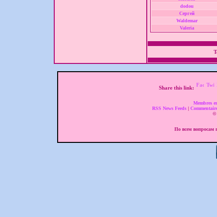
dodou
Сергей
Waldemar
Valeria
T
Share this link:
Membres en
RSS News Feeds
|
Commentair
© 
По всем вопросам п