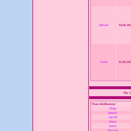
Debrah
04.06.202
Vlada
01.06.202
The 1
Nom dutilisateur
Diego
jmorris
сергей
diana
marta
Натали