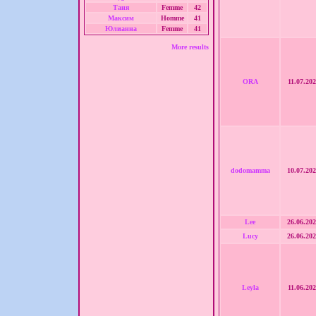
Таня
Femme
42
Максим
Homme
41
Юлианна
Femme
41
More results
ORA
11.07.202
dodomamma
10.07.202
Lee
26.06.202
Lucy
26.06.202
Leyla
11.06.202