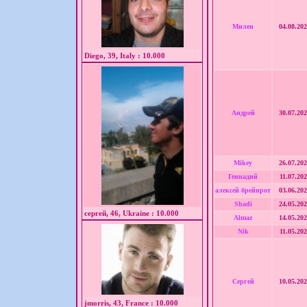
Милен
04.08.202
Diego, 39, Italy : 10.000
Андрей
30.07.202
Mikey
26.07.202
Геннадий
11.07.202
алексей брейнрот
03.06.202
Shadi
24.05.202
сергей, 46, Ukraine : 10.000
Almaz
14.05.202
Nik
11.05.202
Сергей
10.05.202
jmorris, 43, France : 10.000