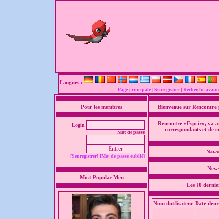
Langues :
|
|
Page principale
Senregistrer
Recherche avanc
Pour les membres
Bienvenue sur Rencontre 
Rencontre «Espoir», va ai
Login
correspondants et de cr
Mot de passe
News
[Senregistrer]
[Mot de passe oublié]
News 
Most Popular Men
Les 10 derni
Nom dutilisateur
Date denr