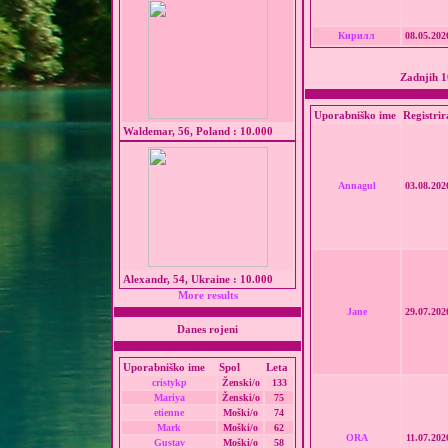
Кирилл
08.05.202
Zadnjih 10
Uporabniško ime
Registrir
Waldemar, 56, Poland : 10.000
Annagul
03.08.202
Alexandr, 54, Ukraine : 10.000
More results
Jane
29.07.202
Danes rojeni
Uporabniško ime
Spol
Leta
cristykp
Ženski/o
133
Mariya
Ženski/o
75
etienne
Moški/o
74
Mark
Moški/o
62
ORA
11.07.202
Gustav
Moški/o
58