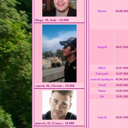
Милен
04.08.202
Diego, 39, Italy : 10.000
Андрей
30.07.202
Mikey
26.07.202
Геннадий
11.07.202
алексей брейнрот
03.06.202
Shadi
24.05.202
сергей, 46, Ukraine : 10.000
Almaz
14.05.202
Nik
11.05.202
Сергей
10.05.202
jmorris, 43, France : 10.000