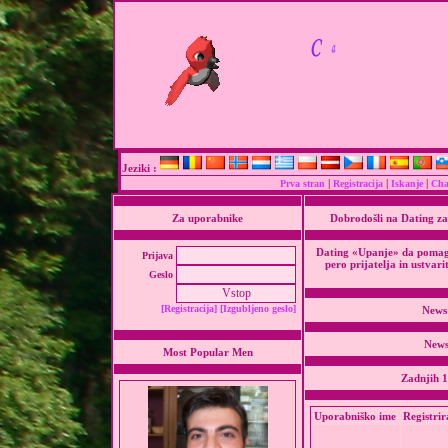
Jeziki :
|
|
|
Prva stran
Registracija
Iskanje
Cha
Za uporabnike
Dobrodošli na Dating za
Dating «Upanje» da pomaga
Prijava
pero prijatelja in ustvari
Geslo
[Registracija]
[Izgubljeno geslo]
News
News 
Most Popular Men
Zadnjih 1
Uporabniško ime
Registrir