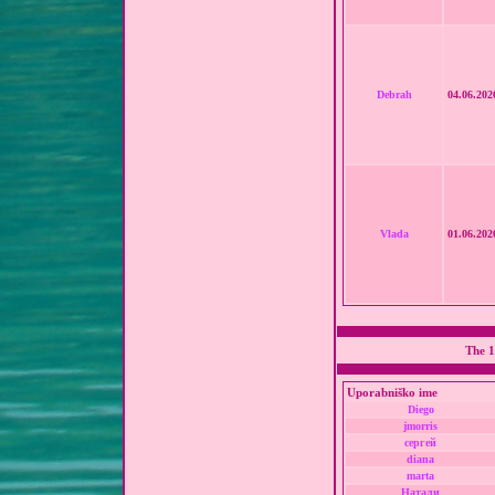
Debrah
04.06.202
Vlada
01.06.202
The 1
Uporabniško ime
Diego
jmorris
сергей
diana
marta
Натали