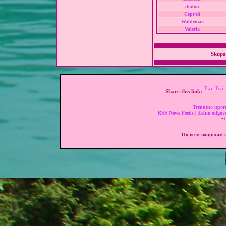
dodou
Сергей
Waldemar
Valeria
Skupa
Share this link:
Trenutno upor
RSS News Feeds
|
Želim odgov
© 
По всем вопросам п