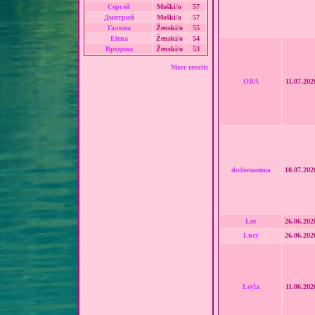
Сергей
Moški/o
57
Дмитрий
Moški/o
57
Галина
Ženski/o
55
Elena
Ženski/o
54
Вредина
Ženski/o
53
More results
ORA
11.07.202
dodomamma
10.07.202
Lee
26.06.202
Lucy
26.06.202
Leyla
11.06.202