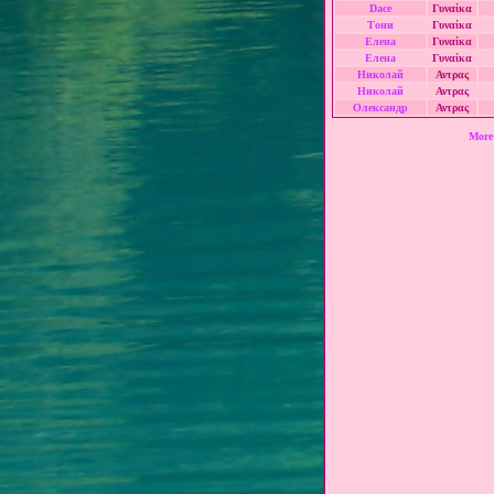
Dace
Γυναίκα
Тони
Γυναίκα
Елена
Γυναίκα
Елена
Γυναίκα
Николай
Αντρας
Николай
Αντρας
Олександр
Αντρας
More 