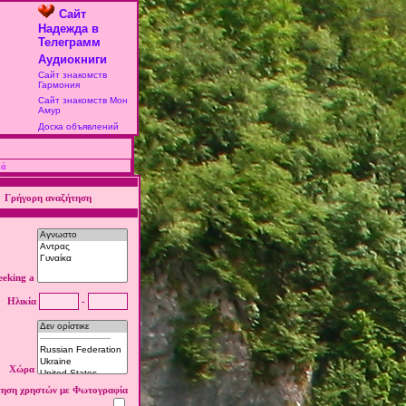
Сайт
Надежда в
Телеграмм
Аудиокниги
Сайт знакомств
Гармония
Сайт знакомств Мон
Амур
Доска объявлений
κά
Γρήγορη αναζήτηση
eeking a
Ηλικία
-
Χώρα
τηση χρηστών με Φωτογραφία