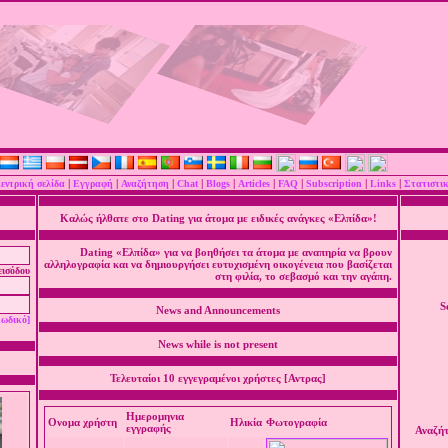
|
|
|
|
|
|
|
|
|
εντρική σελίδα
Εγγραφή
Αναζήτηση
Chat
Blogs
Articles
FAQ
Subscription
Links
Στατιστι
Καλώς ήλθατε στο Dating για άτομα με ειδικές ανάγκες «Ελπίδα»!
Dating «Ελπίδα» για να βοηθήσει τα άτομα με αναπηρία να βρουν
αλληλογραφία και να δημιουργήσει ευτυχισμένη οικογένεια που βασίζεται
εισόδου
στη φιλία, το σεβασμό και την αγάπη.
S
News and Announcements
κωδικό]
News while is not present
Τελευταίοι 10 εγγεγραμένοι χρήστες [Αντρας]
Ημερομηνια
Ονομα χρήστη
Ηλικία
Φωτογραφία
εγγραφής
Αναζή