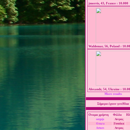
jmorris, 43, France : 10.000
Waldemar, 56, Poland : 10.0
Alexandr, 54, Ukraine : 10.0
More results
Σήμερα έχουν γενέθλια
Ονομα χρήστη
Φύλλο
Ηλ
sergejs
Αντρας
Ольга
Γυναίκα
Arturs
Αντρας