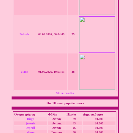
Debrah
04.06.2026, 00:04:09
25
Vlada
01.06.2026, 10:53:13
48
More results
The 10 most popular users
Ονομα χρήστη
Φύλλο
Ηλικία
Δημοτικότητα
Diego
Αντρας
39
10.000
jmorris
Αντρας
43
10.000
сергей
Αντρας
46
10.000
diana
Γυναίκα
36
10.000