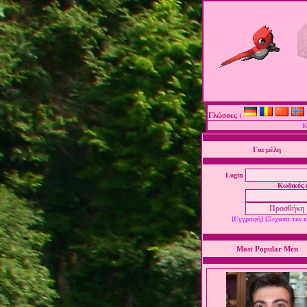
Γλώσσες :
Κ
Για μέλη
Login
Κωδικός 
[Εγγραφή]
[Ξεχασα τον 
Most Popular Men