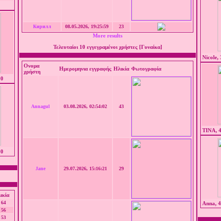
Кирилл
08.05.2026, 19:25:59
23
More results
Τελευταίοι 10 εγγεγραμένοι χρήστες [Γυναίκα]
Nicole, 
Ονομα
Ημερομηνια εγγραφής
Ηλικία
Φωτογραφία
χρήστη
00
Annagul
03.08.2026, 02:54:02
43
TINA, 4
00
Jane
29.07.2026, 15:16:21
29
ικία
64
Anna, 4
56
53