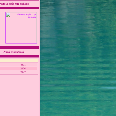
ωτογραφία της ημέρας
Απλά στατιστικά
4871
2476
7347