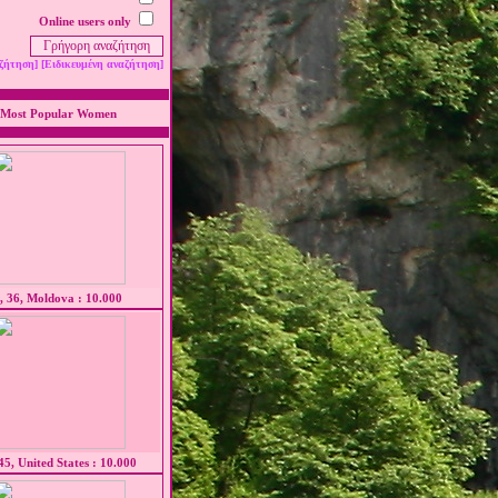
Online users only
ζήτηση]
[Ειδικευμένη αναζήτηση]
Most Popular Women
 36, Moldova : 10.000
45, United States : 10.000