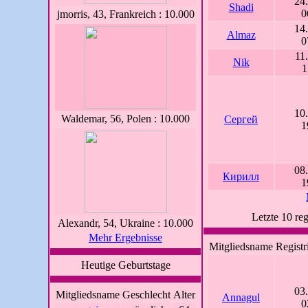
24
Shadi
0
jmorris, 43, Frankreich : 10.000
14
Almaz
0
11
Nik
1
10
Waldemar, 56, Polen : 10.000
Сергей
1
08
Кирилл
1
Letzte 10 reg
Alexandr, 54, Ukraine : 10.000
Mehr Ergebnisse
Mitgliedsname
Regist
Heutige Geburtstage
03
Mitgliedsname
Geschlecht
Alter
Annagul
0