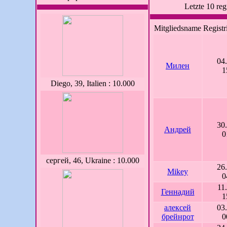
Letzte 10 reg
Mitgliedsname
Regist
04
Милен
1
Diego, 39, Italien : 10.000
30
Андрей
0
сергей, 46, Ukraine : 10.000
26
Mikey
0
11
Геннадий
1
алексей
03
брейнрот
0