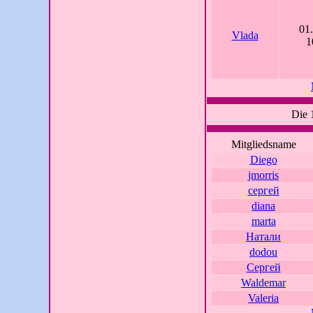
01
Vlada
1
Die 
Mitgliedsname
Diego
jmorris
сергей
diana
marta
Натали
dodou
Сергей
Waldemar
Valeria