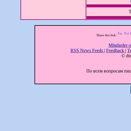
T
Share this link:
Mitglieder o
RSS News Feeds
|
Feedback
|
T
© dis
По всем вопросам пиши