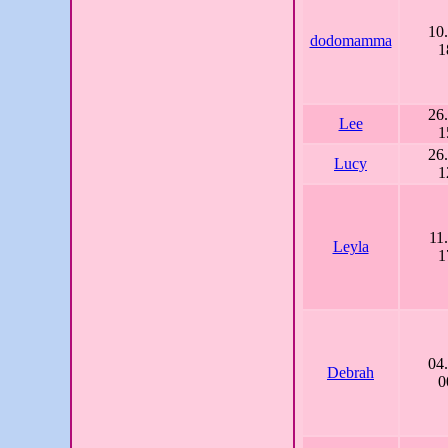
10
dodomamma
1
26
Lee
1
26
Lucy
1
11
Leyla
1
04
Debrah
0