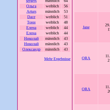
sergejs
männlich
64
Ольга
weiblich
56
Arturs
männlich
53
Dace
weiblich
51
Тони
weiblich
48
29
Jane
Елена
weiblich
44
1
Елена
weiblich
44
Николай
männlich
43
Николай
männlich
43
Олександр
männlich
43
11
ORA
Mehr Ergebnisse
2
11
ORA
2