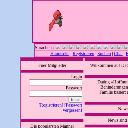
Sprachen :
Hauptseite
|
Registrieren
|
Suchen
|
Chat
|
B
Fuer Mitglieder
Willkommen auf Dat
Login
Dating «Hoffnun
Behinderungen,
Passwort
Familie basiert
[Registrieren]
[Passwort
News
vergessen]
News sind 
Die populärsten Männer